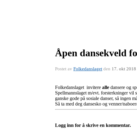
Åpen dansekveld for
Postet av
Folkedanslaget
den
17. okt 2018
Folkedanslaget invitere
alle
dansere og sp
Spellmannslaget m/evt. forsterkninger vil 
ganske gode på sosiale danser, så ingen må
Så ta med deg dansesko og venner/naboer/k
Logg inn for å skrive en kommentar.