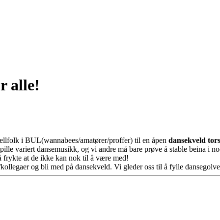
 alle!
ellfolk i BUL(wannabees/amatører/proffer) til en åpen
dansekveld tor
spille variert dansemusikk, og vi andre må bare prøve å stable beina i n
 frykte at de ikke kan nok til å være med!
ollegaer og bli med på dansekveld. Vi gleder oss til å fylle dansegolv