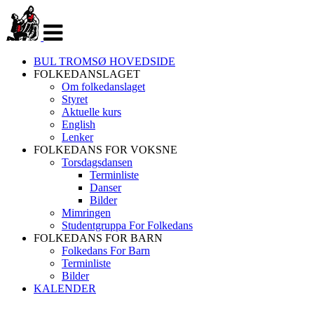
Veksle
navigasjon
BUL TROMSØ HOVEDSIDE
FOLKEDANSLAGET
Om folkedanslaget
Styret
Aktuelle kurs
English
Lenker
FOLKEDANS FOR VOKSNE
Torsdagsdansen
Terminliste
Danser
Bilder
Mimringen
Studentgruppa For Folkedans
FOLKEDANS FOR BARN
Folkedans For Barn
Terminliste
Bilder
KALENDER