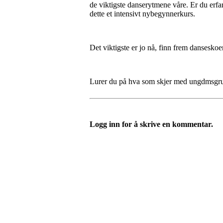
de viktigste danserytmene våre. Er du erfare
dette et intensivt nybegynnerkurs.
Det viktigste er jo nå, finn frem dansesko
Lurer du på hva som skjer med ungdmsg
Logg inn for å skrive en kommentar.
Bondeungdomslaget i Tr
Richard Withs plass 2, 9008 TROMSØ
Org. nr.: 879 931 452