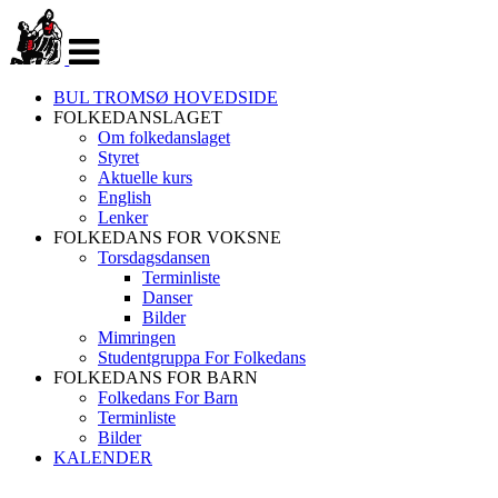
Veksle
navigasjon
BUL TROMSØ HOVEDSIDE
FOLKEDANSLAGET
Om folkedanslaget
Styret
Aktuelle kurs
English
Lenker
FOLKEDANS FOR VOKSNE
Torsdagsdansen
Terminliste
Danser
Bilder
Mimringen
Studentgruppa For Folkedans
FOLKEDANS FOR BARN
Folkedans For Barn
Terminliste
Bilder
KALENDER