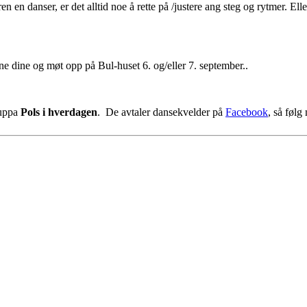
n en danser, er det alltid noe å rette på /justere ang steg og rytmer. Elle
ene dine og møt opp på Bul-huset 6. og/eller 7. september..
ruppa
Pols i hverdagen
. De avtaler dansekvelder på
Facebook
, så følg
omsø