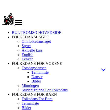
Veksle
navigasjon
BUL TROMSØ HOVEDSIDE
FOLKEDANSLAGET
Om folkedanslaget
Styret
Aktuelle kurs
English
Lenker
FOLKEDANS FOR VOKSNE
Torsdagsdansen
Terminliste
Danser
Bilder
Mimringen
Studentgruppa For Folkedans
FOLKEDANS FOR BARN
Folkedans For Barn
Terminliste
Bilder