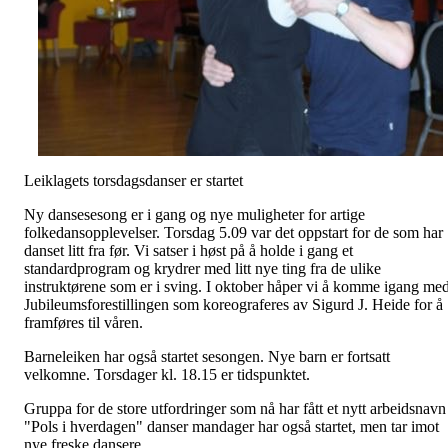
Leiklagets torsdagsdanser er startet
Ny dansesesong er i gang og nye muligheter for artige
folkedansopplevelser. Torsdag 5.09 var det oppstart for de som har
danset litt fra før. Vi satser i høst på å holde i gang et
standardprogram og krydrer med litt nye ting fra de ulike
instruktørene som er i sving. I oktober håper vi å komme igang me
Jubileumsforestillingen som koreograferes av Sigurd J. Heide for å
framføres til våren.
Barneleiken har også startet sesongen. Nye barn er fortsatt
velkomne. Torsdager kl. 18.15 er tidspunktet.
Gruppa for de store utfordringer som nå har fått et nytt arbeidsnavn
"Pols i hverdagen" danser mandager har også startet, men tar imot
nye freske dansere.