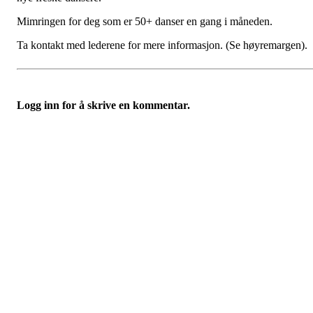
Mimringen for deg som er 50+ danser en gang i måneden.
Ta kontakt med lederene for mere informasjon. (Se høyremargen).
Logg inn for å skrive en kommentar.
Bondeungdomslaget i Tromsø
Richard Withs plass 2, 9008 TROMSØ
Org. nr.: 879 931 452
+ 47 77 60 70 15
lagskontoret@bul-tromso.no