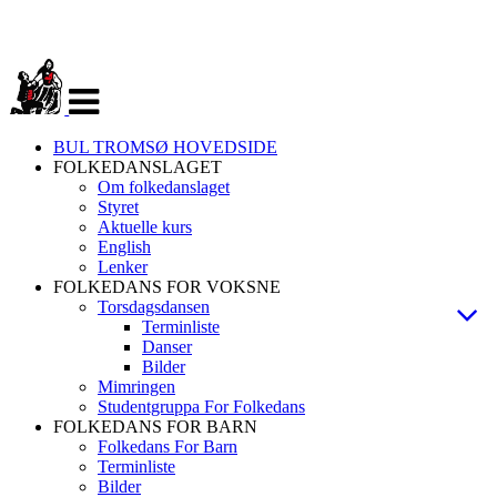
Veksle
navigasjon
BUL TROMSØ HOVEDSIDE
FOLKEDANSLAGET
Om folkedanslaget
Styret
Aktuelle kurs
English
Lenker
FOLKEDANS FOR VOKSNE
Torsdagsdansen
Terminliste
Danser
Bilder
Mimringen
Studentgruppa For Folkedans
FOLKEDANS FOR BARN
Folkedans For Barn
Terminliste
Bilder