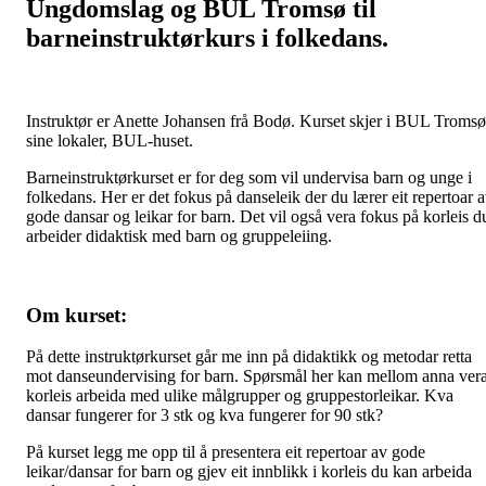
Ungdomslag og BUL Tromsø til
barneinstruktørkurs i folkedans.
Instruktør er Anette Johansen frå Bodø. Kurset skjer i BUL Tromsø
sine lokaler, BUL-huset.
Barneinstruktørkurset er for deg som vil undervisa barn og unge i
folkedans. Her er det fokus på danseleik der du lærer eit repertoar 
gode dansar og leikar for barn. Det vil også vera fokus på korleis d
arbeider didaktisk med barn og gruppeleiing.
Om kurset:
På dette instruktørkurset går me inn på didaktikk og metodar retta
mot danseundervising for barn. Spørsmål her kan mellom anna vera
korleis arbeida med ulike målgrupper og gruppestorleikar. Kva
dansar fungerer for 3 stk og kva fungerer for 90 stk?
På kurset legg me opp til å presentera eit repertoar av gode
leikar/dansar for barn og gjev eit innblikk i korleis du kan arbeida