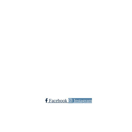
Bondeungdomslaget i Tromsø
Richard Withs plass 2, 9008 TROMSØ
Org. nr.: 879 931 452
+ 47 77 60 70 15
lagskontoret@bul-tromso.no
Bli medlem!
Trykk her for innmelding
Facebook
Instagram