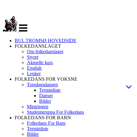
Veksle
navigasjon
BUL TROMSØ HOVEDSIDE
FOLKEDANSLAGET
Om folkedanslaget
Styret
Aktuelle kurs
English
Lenker
FOLKEDANS FOR VOKSNE
Torsdagsdansen
Terminliste
Danser
Bilder
Mimringen
Studentgruppa For Folkedans
FOLKEDANS FOR BARN
Folkedans For Barn
Terminliste
Bilder