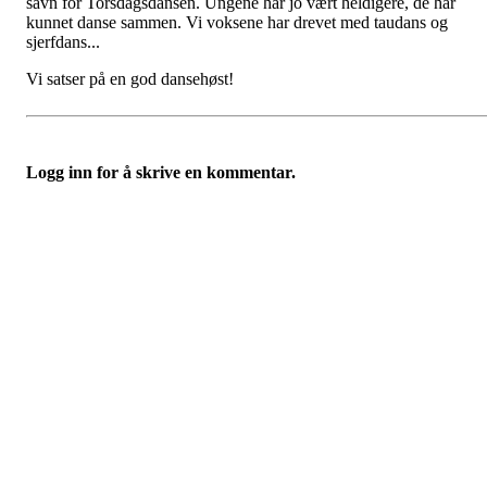
savn for Torsdagsdansen. Ungene har jo vært heldigere, de har
kunnet danse sammen. Vi voksene har drevet med taudans og
sjerfdans...
Vi satser på en god dansehøst!
Logg inn for å skrive en kommentar.
Bondeungdomslaget i Tromsø
Richard Withs plass 2, 9008 TROMSØ
Org. nr.: 879 931 452
+ 47 77 60 70 15
lagskontoret@bul-tromso.no