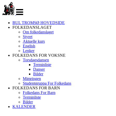
Veksle
navigasjon
BUL TROMSØ HOVEDSIDE
FOLKEDANSLAGET
Om folkedanslaget
Styret
Aktuelle kurs
English
Lenker
FOLKEDANS FOR VOKSNE
Torsdagsdansen
Terminliste
Danser
Bilder
Mimringen
Studentgruppa For Folkedans
FOLKEDANS FOR BARN
Folkedans For Barn
Terminliste
Bilder
KALENDER