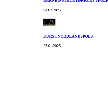
BARNEINSTRUKTØRKURS I FOL
04.03.2025
KURS I NORDLANDSPOLS
25.01.2025
Bondeungdomslaget i Tr
Richard Withs plass 2, 9008 TROMSØ
Org. nr.: 879 931 452
+ 47 77 60 70 15
lagskontoret@bul-tromso.no