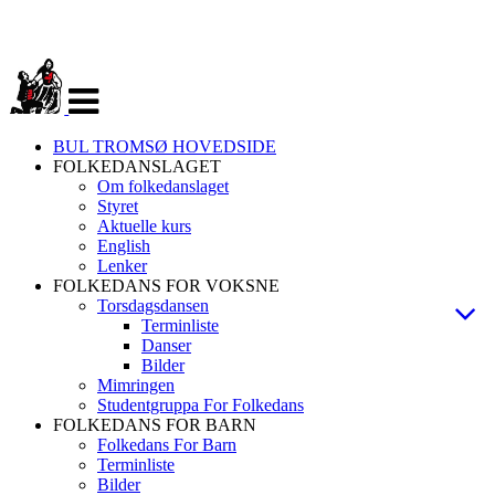
Veksle
navigasjon
BUL TROMSØ HOVEDSIDE
FOLKEDANSLAGET
Om folkedanslaget
Styret
Aktuelle kurs
English
Lenker
FOLKEDANS FOR VOKSNE
Torsdagsdansen
Terminliste
Danser
Bilder
Mimringen
Studentgruppa For Folkedans
FOLKEDANS FOR BARN
Folkedans For Barn
Terminliste
Bilder