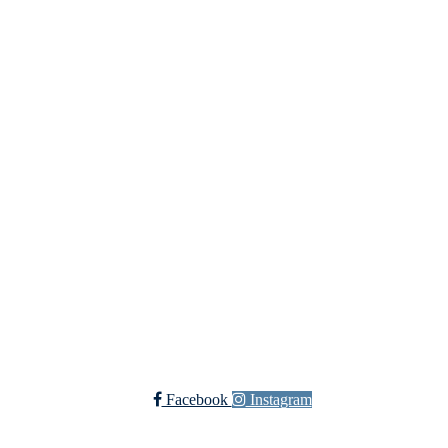
Bondeungdomslaget i Tromsø
Richard Withs plass 2, 9008 TROMSØ
Org. nr.: 879 931 452
+ 47 77 60 70 15
lagskontoret@bul-tromso.no
Bli medlem!
Trykk her for innmelding
Facebook
Instagram