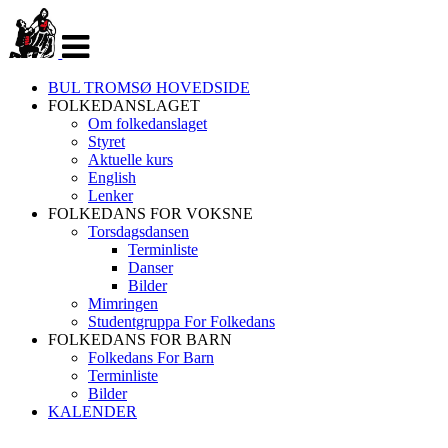
Veksle
navigasjon
BUL TROMSØ HOVEDSIDE
FOLKEDANSLAGET
Om folkedanslaget
Styret
Aktuelle kurs
English
Lenker
FOLKEDANS FOR VOKSNE
Torsdagsdansen
Terminliste
Danser
Bilder
Mimringen
Studentgruppa For Folkedans
FOLKEDANS FOR BARN
Folkedans For Barn
Terminliste
Bilder
KALENDER