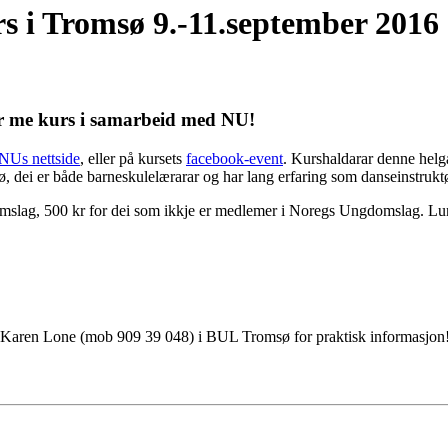
s i Tromsø 9.-11.september 2016
er me kurs i samarbeid med NU!
NUs nettside
, eller på kursets
facebook-event
.
Kurshaldarar denne helga
dø, dei er både barneskulelærarar og har lang erfaring som danseinstru
mslag, 500 kr for dei som ikkje er medlemer i Noregs Ungdomslag.
Lun
d Karen Lone (mob 909 39 048) i BUL Tromsø for praktisk informasjon