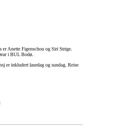
 er Anette Figenschou og Siri Strige.
ktørar i BUL Bodø.
sj er inkludert laurdag og sundag. Reise
!